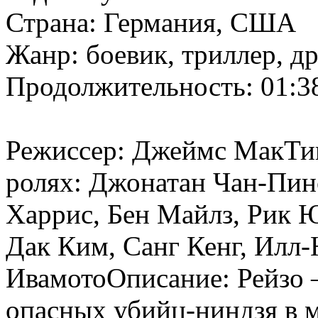
Страна: Германия, США
Жанр: боевик, триллер, д
Продолжительность: 01:3
Режиссер: Джеймс МакТиг
ролях: Джонатан Чан-Пин
Харрис, Бен Майлз, Рик Ю
Дак Ким, Санг Кенг, Илл
ИвамотоОписание: Рейзо 
опасных убийц-ниндзя в м