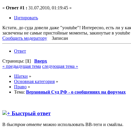
«
Ответ #1 :
31.07.2010, 01:19:45 »
Цитировать
Кстати, до суда довели даже "youtube"! Интересно, есть ли у 
засвечены не самые пристойные моменты, закинутые в youtube к
Сообщить модератору
Записан
Ответ
Страницы: [
1
]
Вверх
« предыдущая тема
следующая тема »
Шатки
»
Основная категория
»
Право
»
Тема:
Верховный Суд РФ - о сообщениях на форумах
Быстрый ответ
В
быстром ответе
можно использовать BB-теги и смайлы.