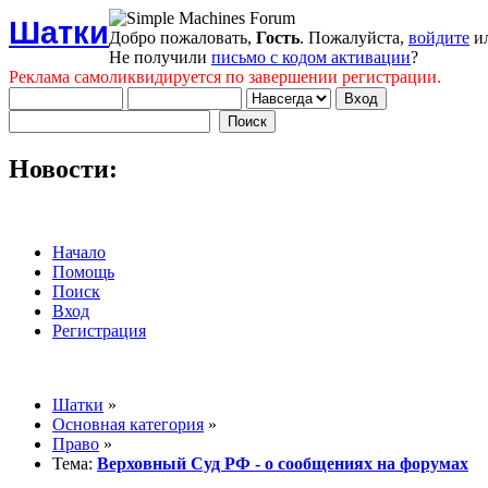
Шатки
Добро пожаловать,
Гость
. Пожалуйста,
войдите
и
Не получили
письмо с кодом активации
?
Реклама самоликвидируется по завершении регистрации.
Новости:
Начало
Помощь
Поиск
Вход
Регистрация
Шатки
»
Основная категория
»
Право
»
Тема:
Верховный Суд РФ - о сообщениях на форумах