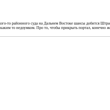
какого-то районного суда на Дальнем Востоке шансы добится Штр
аким то недоумком. Про то, чтобы прикрыть портал, конечно же,