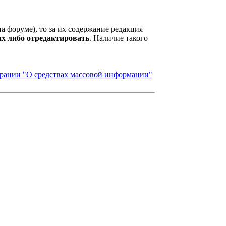
а форуме), то
за их содержание
редакция
их либо отредактировать
. Наличие такого
ерации "О средствах массовой информации"