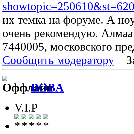
showtopic=250610&st=62
их темка на форуме. А но
очень рекомендую. Алмаа
7440005, московского пре
Сообщить модератору
З
BOBA
V.I.P