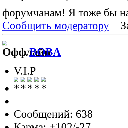
форумчанам! Я тоже бы на
Сообщить модератору
З
BOBA
V.I.P
Сообщений: 638
Карма: +102/-27