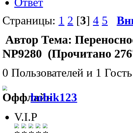
Ответ
Страницы:
1
2
[
3
]
4
5
Вн
Автор
Тема: Переносное
NP9280 (Прочитано 2767
0 Пользователей и 1 Гость
bobik123
V.I.P