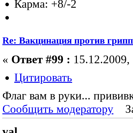
Карма: +8/-2
Re: Вакцинация против грипп
«
Ответ #99 :
15.12.2009, 
Цитировать
Флаг вам в руки... привив
Сообщить модератору
З
val