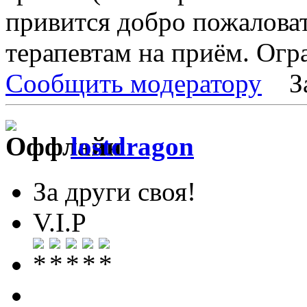
привится добро пожалова
терапевтам на приём. Огр
Сообщить модератору
З
lostdragon
За други своя!
V.I.P