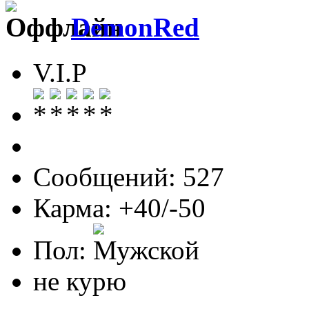
DemonRed
V.I.P
Сообщений: 527
Карма: +40/-50
Пол:
не курю