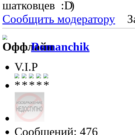
шатковцев
)
Сообщить модератору
З
Romanchik
V.I.P
Сообщений: 476