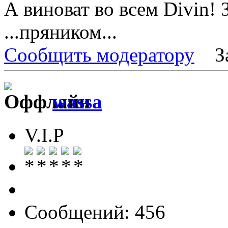
А виноват во всем Divin! 
...пряником...
Сообщить модератору
З
wassa
V.I.P
Сообщений: 456