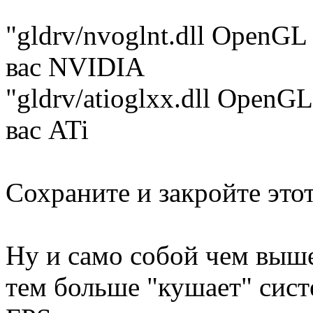
"gldrv/nvoglnt.dll OpenGL D
вас NVIDIA
"gldrv/atioglxx.dll OpenGL 
вас ATi
Сохраните и закройте это
Ну и само собой чем выше
тем больше "кушает" сист