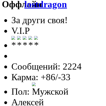
lostdragon
За други своя!
V.I.P
Сообщений: 2224
Карма: +86/-33
Пол:
Алексей