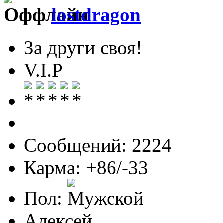
lostdragon
За други своя!
V.I.P
Сообщений: 2224
Карма: +86/-33
Пол:
Алексей