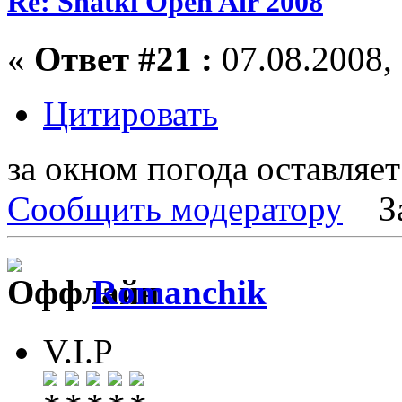
Re: Shatki Open Air 2008
«
Ответ #21 :
07.08.2008, 
Цитировать
за окном погода оставляе
Сообщить модератору
З
Romanchik
V.I.P