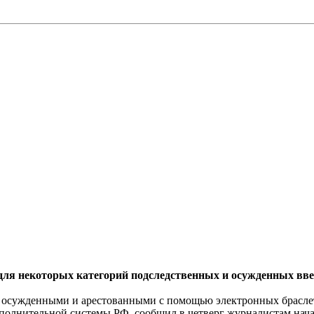
для некоторых категорий подследственных и осужденных вве
сужденными и арестованными с помощью электронных браслето
сполнительной системы РФ, сообщил в четверг журналистам на