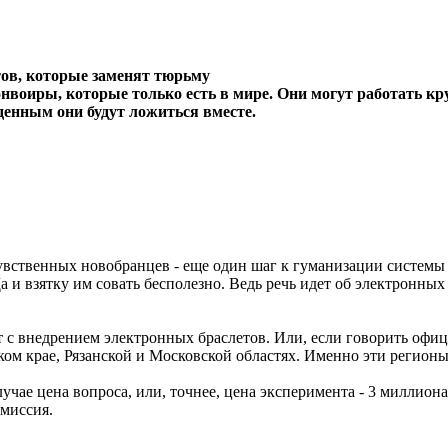
тов, которые заменят тюрьму
воиры, которые только есть в мире. Они могут работать кру
денным они будут ложиться вместе.
увственных новобранцев - еще один шаг к гуманизации системы 
а и взятку им совать бесполезно. Ведь речь идет об электронны
 с внедрением электронных браслетов. Или, если говорить офиц
м крае, Рязанской и Московской областях. Именно эти регионы
учае цена вопроса, или, точнее, цена эксперимента - 3 миллиона
миссия.