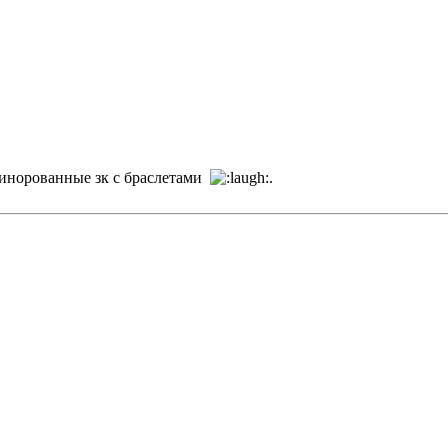
линорованные зк с браслетами
.