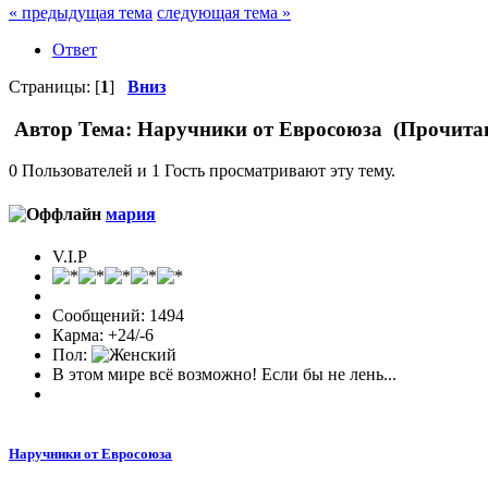
« предыдущая тема
следующая тема »
Ответ
Страницы: [
1
]
Вниз
Автор
Тема: Наручники от Евросоюза (Прочитан
0 Пользователей и 1 Гость просматривают эту тему.
мария
V.I.P
Сообщений: 1494
Карма: +24/-6
Пол:
В этом мире всё возможно! Если бы не лень...
Наручники от Евросоюза