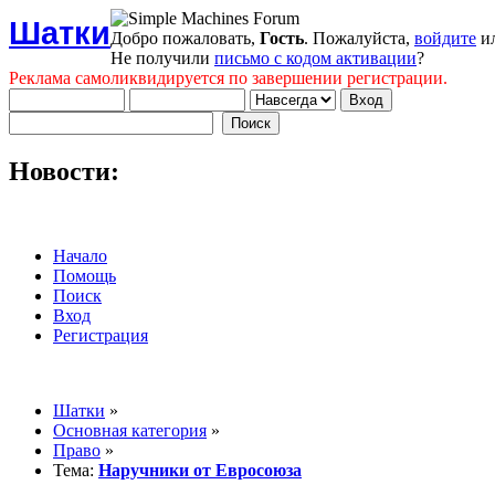
Шатки
Добро пожаловать,
Гость
. Пожалуйста,
войдите
и
Не получили
письмо с кодом активации
?
Реклама самоликвидируется по завершении регистрации.
Новости:
Начало
Помощь
Поиск
Вход
Регистрация
Шатки
»
Основная категория
»
Право
»
Тема:
Наручники от Евросоюза