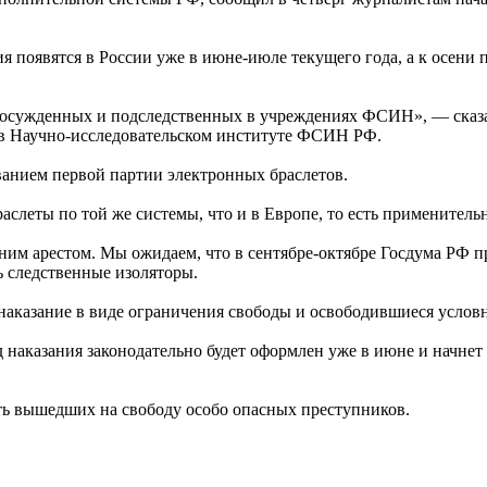
оявятся в России уже в июне-июле текущего года, а к осени п
сло осужденных и подследственных в учреждениях ФСИН», — ска
в Научно-исследовательском институте ФСИН РФ.
ванием первой партии электронных браслетов.
слеты по той же системы, что и в Европе, то есть применительн
им арестом. Мы ожидаем, что в сентябре-октябре Госдума РФ п
ть следственные изоляторы.
наказание в виде ограничения свободы и освободившиеся услов
 наказания законодательно будет оформлен уже в июне и начнет 
ть вышедших на свободу особо опасных преступников.