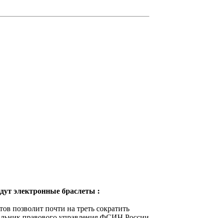
дут электронные браслеты :
в позволит почти на треть сократить
чальник правового управления ФСИН России