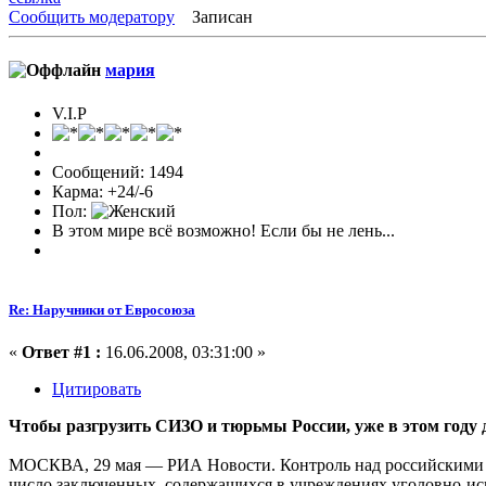
Сообщить модератору
Записан
мария
V.I.P
Сообщений: 1494
Карма: +24/-6
Пол:
В этом мире всё возможно! Если бы не лень...
Re: Наручники от Евросоюза
«
Ответ #1 :
16.06.2008, 03:31:00 »
Цитировать
Чтобы разгрузить СИЗО и тюрьмы России, уже в этом году 
МОСКВА, 29 мая — РИА Новости. Контроль над российскими о
число заключенных, содержащихся в учреждениях уголовно-и