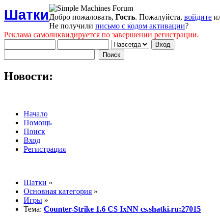
Шатки
Добро пожаловать,
Гость
. Пожалуйста,
войдите
и
Не получили
письмо с кодом активации
?
Реклама самоликвидируется по завершении регистрации.
Новости:
Начало
Помощь
Поиск
Вход
Регистрация
Шатки
»
Основная категория
»
Игры
»
Тема:
Counter-Strike 1.6 CS IxNN cs.shatki.ru:27015