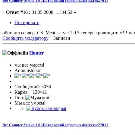
Re: Counter-Strike 1.6 Шатковский сервер cs.shatki.ru:27015
«
Ответ #16 :
31.05.2008, 11:34:52 »
Цитировать
обновил сервер CS_Meat_server.1.0.5 теперь кровищи там!!! мам
Сообщить модератору
Записан
Hunter
мы все умрем!
Administrator
Сообщений: 3038
Карма: +130/-11
Пол:
Мы все умрем!
Re: Counter-Strike 1.6 Шатковский сервер cs.shatki.ru:27015