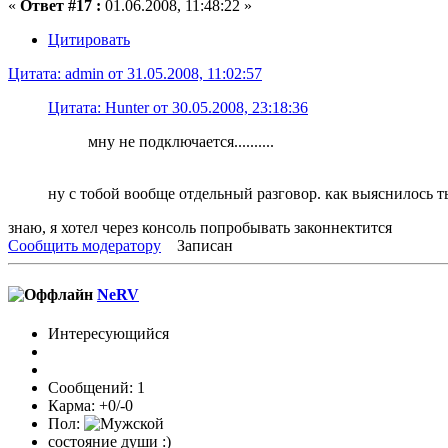
«
Ответ #17 :
01.06.2008, 11:48:22 »
Цитировать
Цитата: admin от 31.05.2008, 11:02:57
Цитата: Hunter от 30.05.2008, 23:18:36
мну не подключается..........
ну с тобой вообще отдельный разговор. как выяснилось ты
знаю, я хотел через консоль попробывать законнектится
Сообщить модератору
Записан
NeRV
Интересующийся
Сообщений: 1
Карма: +0/-0
Пол:
состояние души :)