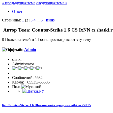
« предыдущая тема
следующая тема »
Ответ
Страницы:
1
[
2
]
3
4
...
6
Вниз
Автор
Тема: Counter-Strike 1.6 CS IxNN cs.shatki
0 Пользователей и 1 Гость просматривают эту тему.
Admin
shatki
Administrator
Сообщений: 5632
Карма: +65535/-65535
Пол:
Re: Counter-Strike 1.6 Шатковский сервер cs.shatki.ru:27015