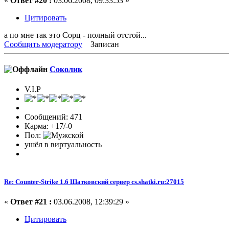
«
Ответ #20 :
03.06.2008, 09:33:53 »
Цитировать
а по мне так это Сорц - полный отстой...
Сообщить модератору
Записан
Соколик
V.I.P
Сообщений: 471
Карма: +17/-0
Пол:
ушёл в виртуальность
Re: Counter-Strike 1.6 Шатковский сервер cs.shatki.ru:27015
«
Ответ #21 :
03.06.2008, 12:39:29 »
Цитировать