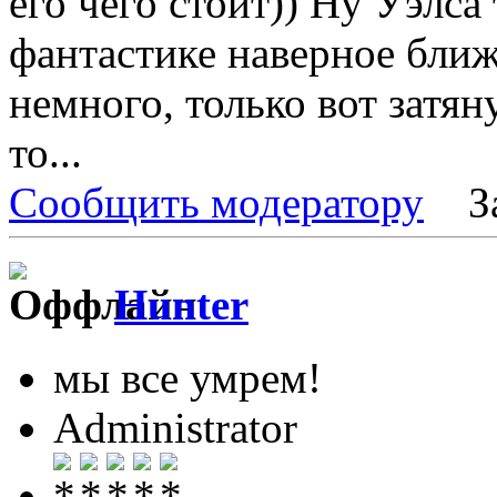
его чего стоит)) Ну Уэлса 
фантастике наверное бли
немного, только вот затян
то...
Сообщить модератору
З
Hunter
мы все умрем!
Administrator