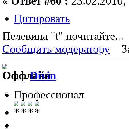
«
Ответ #60 :
23.02.2010, 
Цитировать
Пелевина "t" почитайте...
Сообщить модератору
З
Divin
Профессионал