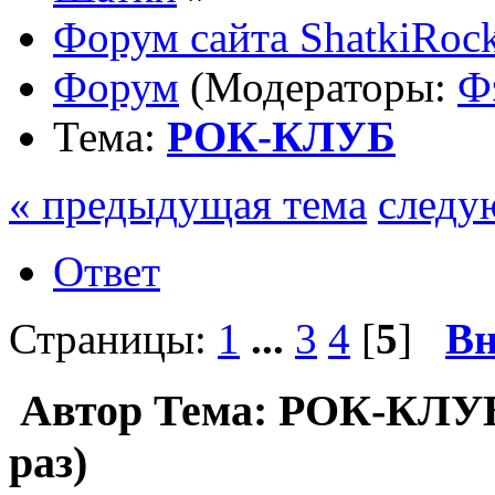
Форум сайта ShatkiRock
Форум
(Модераторы:
Ф
Тема:
РОК-КЛУБ
« предыдущая тема
следу
Ответ
Страницы:
1
...
3
4
[
5
]
Вн
Автор
Тема: РОК-КЛУБ
раз)