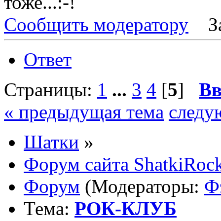
тоже...:-!
Сообщить модератору
З
Ответ
Страницы:
1
...
3
4
[
5
]
Вв
« предыдущая тема
следу
Шатки
»
Форум сайта ShatkiRock
Форум
(Модераторы:
Ф
Тема:
РОК-КЛУБ