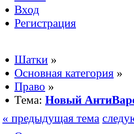
Вход
Регистрация
Шатки
»
Основная категория
»
Право
»
Тема:
Новый АнтиВаре
« предыдущая тема
следу