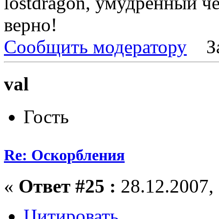
lostdragon, умудренный че
верно!
Сообщить модератору
З
val
Гость
Re: Оскорбления
«
Ответ #25 :
28.12.2007, 
Цитировать