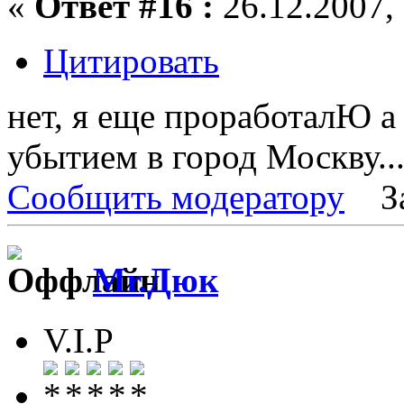
«
Ответ #16 :
26.12.2007, 
Цитировать
нет, я еще проработалЮ а
убытием в город Москву..
Сообщить модератору
З
Mr.Дюк
V.I.P