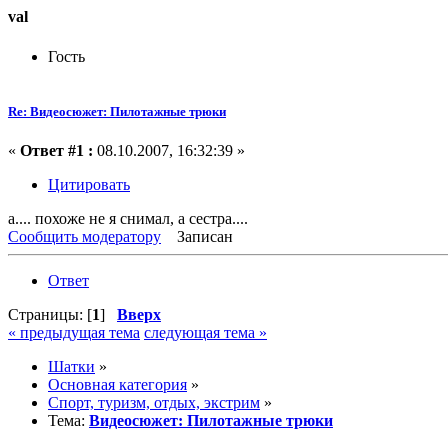
val
Гость
Re: Видеосюжет: Пилотажные трюки
«
Ответ #1 :
08.10.2007, 16:32:39 »
Цитировать
а.... похоже не я снимал, а сестра....
Сообщить модератору
Записан
Ответ
Страницы: [
1
]
Вверх
« предыдущая тема
следующая тема »
Шатки
»
Основная категория
»
Спорт, туризм, отдых, экстрим
»
Тема:
Видеосюжет: Пилотажные трюки