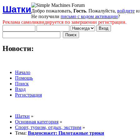
Шатки
Добро пожаловать,
Гость
. Пожалуйста,
войдите
и
Не получили
письмо с кодом активации
?
Реклама самоликвидируется по завершении регистрации.
Новости:
Начало
Помощь
Поиск
Вход
Регистрация
Шатки
»
Основная категория
»
Спорт, туризм, отдых, экстрим
»
Тема:
Видеосюжет: Пилотажные трюки