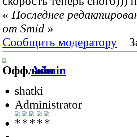
скорость теперь сного))) п
«
Последнее редактирован
от Smid
»
Сообщить модератору
З
Admin
shatki
Administrator