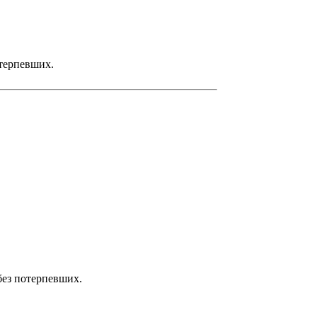
отерпевших.
 без потерпевших.