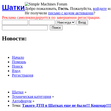
Шатки
Добро пожаловать,
Гость
. Пожалуйста,
войдите
и
Не получили
письмо с кодом активации
?
Реклама самоликвидируется по завершении регистрации.
Новости:
Начало
Помощь
Поиск
Вход
Регистрация
Шатки
»
Техническая категория
»
Автофорум
»
Тема:
Такого ДТП в Шатках еще не было!!! Кошмар!!!!!!!