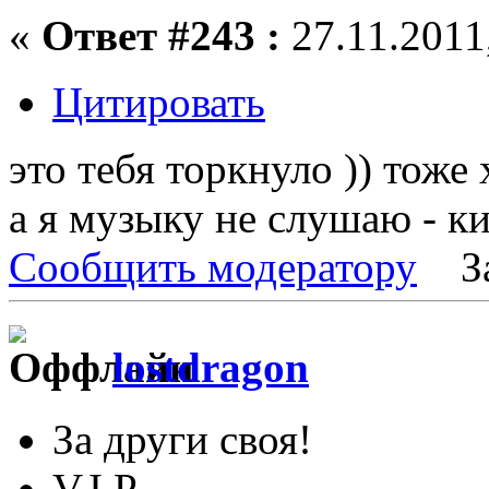
«
Ответ #243 :
27.11.2011,
Цитировать
это тебя торкнуло )) тоже
а я музыку не слушаю - к
Сообщить модератору
З
lostdragon
За други своя!
V.I.P