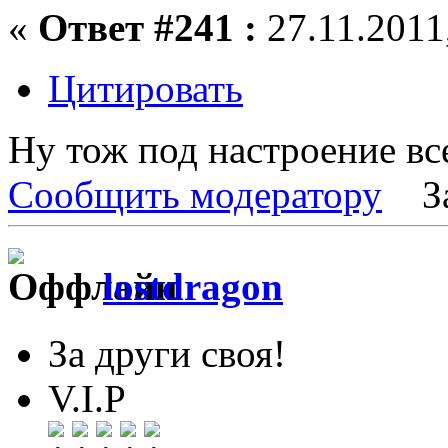
«
Ответ #241 :
27.11.2011,
Цитировать
Ну тож под настроение все.
Сообщить модератору
З
lostdragon
За други своя!
V.I.P