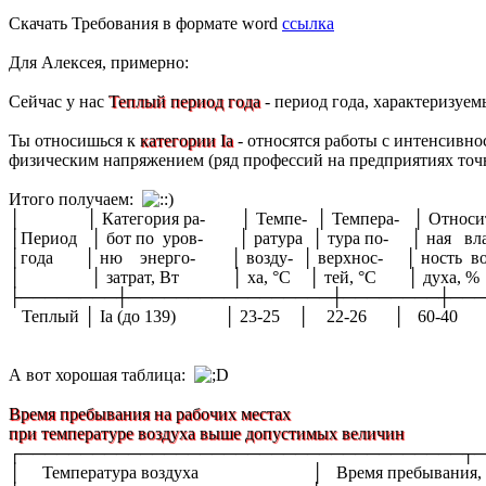
Скачать Требования в формате word
ссылка
Для Алексея, примерно:
Сейчас у нас
Теплый период года
- период года, характеризуе
Ты относишься к
категории Iа
- относятся работы с интенсивн
физическим напряжением (ряд профессий на предприятиях точно
Итого получаем:
│ │ Категория ра- │ Темпе- │ Темпера- │ Относите
│Период │ бот по уров- │ ратура │ тура по- │ ная вл
│года │ ню энерго- │ возду- │ верхнос- │ ность воз
│ │ затрат, Вт │ ха, °С │ тей, °С │ духа
├────────┼─────────────────┼────────┼───
Теплый │ Iа (до 139) │ 23-25 │ 22-26 │ 60-
А вот хорошая таблица:
Время пребывания на рабочих местах
при температуре воздуха выше допустимых величин
┌─────────────────────────────────────┬─
│ Температура воздуха │ Время пребывания,