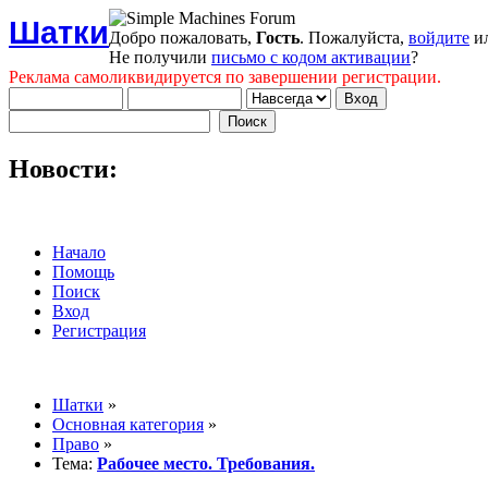
Шатки
Добро пожаловать,
Гость
. Пожалуйста,
войдите
и
Не получили
письмо с кодом активации
?
Реклама самоликвидируется по завершении регистрации.
Новости:
Начало
Помощь
Поиск
Вход
Регистрация
Шатки
»
Основная категория
»
Право
»
Тема:
Рабочее место. Требования.