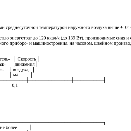
мый среднесуточной температурой наружного воздуха выше +10° 
остью энерготрат до 120 ккал/ч (до 139 Вт), производимые сидя
го приборо- и машиностроения, на часовом, швейном производст
ль- │ Скорость │
аж- │ движения│
- │ воздуха, │
, % │ м/с │
────────┼─────────────┼─────────┤
40 │ 0,1
────────────────────────────────┐
 не более │