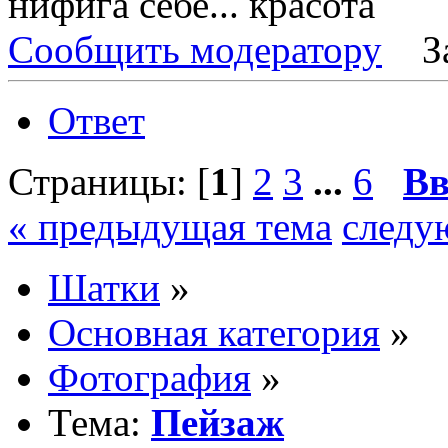
нифига себе... красота
Сообщить модератору
З
Ответ
Страницы: [
1
]
2
3
...
6
Вв
« предыдущая тема
следу
Шатки
»
Основная категория
»
Фотография
»
Тема:
Пейзаж