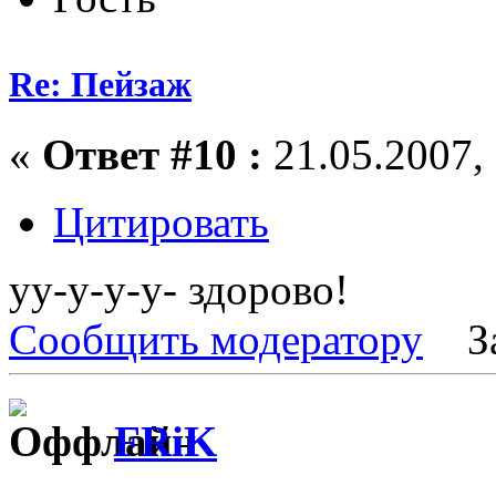
Re: Пейзаж
«
Ответ #10 :
21.05.2007, 
Цитировать
уу-у-у-у- здорово!
Сообщить модератору
З
FRiK