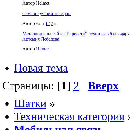
Автор Helmet
Самый лучший телефон
Автор val
«
1
2
3
»
Матерщина на сайте "Евросети" появилась благодаря
Артемия Лебедева
Автор
Hunter
Новая тема
Страницы: [
1
]
2
Вверх
Шатки
»
Техническая категория
Мобильная связь