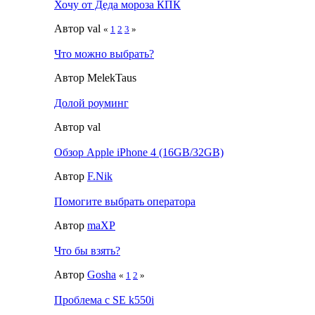
Хочу от Деда мороза КПК
Автор val
«
1
2
3
»
Что можно выбрать?
Автор MelekTaus
Долой роуминг
Автор val
Обзор Apple iPhone 4 (16GB/32GB)
Автор
F.Nik
Помогите выбрать оператора
Автор
maXP
Что бы взять?
Автор
Gosha
«
1
2
»
Проблема с SE k550i