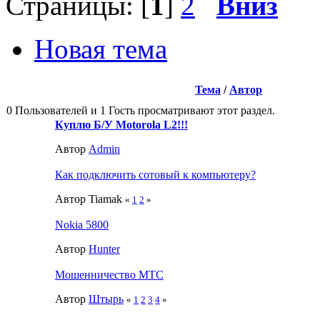
Страницы: [
1
]
2
Вниз
Новая тема
Тема
/
Автор
0 Пользователей и 1 Гость просматривают этот раздел.
Куплю Б/У Motorola L2!!!
Автор
Admin
Как подключить сотовый к компьютеру?
Автор Tiamak
«
1
2
»
Nokia 5800
Автор
Hunter
Мошенничество МТС
Автор
Штырь
«
1
2
3
4
»