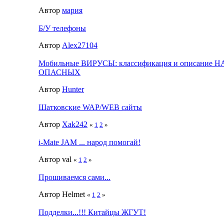
Автор
мария
Б/У телефоны
Автор
Alex27104
Мобильные ВИРУСЫ: классификация и описание 
ОПАСНЫХ
Автор
Hunter
Шатковские WAP/WEB сайты
Автор
Xak242
«
1
2
»
i-Mate JAM ... народ помогай!
Автор val
«
1
2
»
Прошиваемся сами...
Автор Helmet
«
1
2
»
Подделки...!!! Китайцы ЖГУТ!