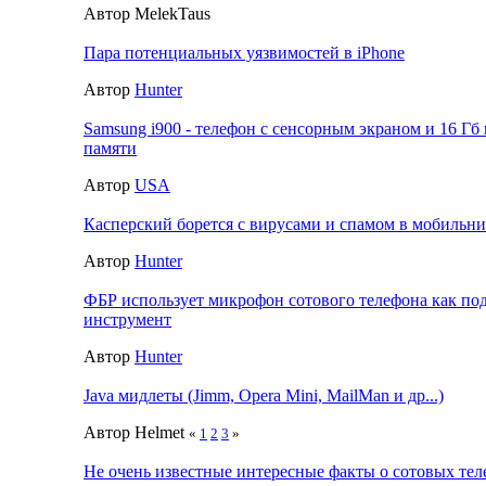
Автор MelekTaus
Пара потенциальных уязвимостей в iPhone
Автор
Hunter
Samsung i900 - телефон с сенсорным экраном и 16 Гб
памяти
Автор
USA
Касперский борется с вирусами и спамом в мобильн
Автор
Hunter
ФБР использует микрофон сотового телефона как 
инструмент
Автор
Hunter
Java мидлеты (Jimm, Opera Mini, MailMan и др...)
Автор Helmet
«
1
2
3
»
Не очень известные интересные факты о сотовых тел